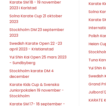
Karate SM 18 - 19 november
Karate K
2023 i Karlstad
Solna Ka
Solna Karate Cup 21 oktober
Karate S
2023
Internati
Stockholm DM 23 september
2023
Polish Ka
Swedish Karate Open 22 -23
Heian Cup
april 2023 - Kristianstad
Stockhol
Yui Shin Kai Open 25 mars 2023
Tuna Kara
- Sundbyberg
Yui Shin 
Stockholm karate DM 4
Swedish K
december
Grand Pri
Karate Kids Cup & Svenska
Juniorpokalen 19 november -
Julbord 
Stockholm
KARATE K
Karate SM 17- 18 september -