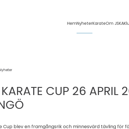
Hem
Nyheter
Karate
Om JSKA
Kl
Nyheter
T KARATE CUP 26 APRIL 
INGÖ
te Cup blev en framgångsrik och minnesvärd tävling för f