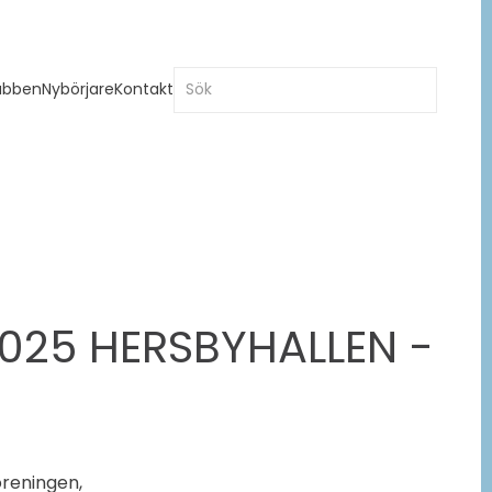
ubben
Nybörjare
Kontakt
2025 HERSBYHALLEN -
öreningen,