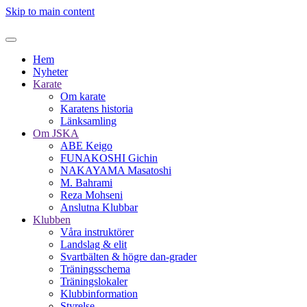
Skip to main content
Hem
Nyheter
Karate
Om karate
Karatens historia
Länksamling
Om JSKA
ABE Keigo
FUNAKOSHI Gichin
NAKAYAMA Masatoshi
M. Bahrami
Reza Mohseni
Anslutna Klubbar
Klubben
Våra instruktörer
Landslag & elit
Svartbälten & högre dan-grader
Träningsschema
Träningslokaler
Klubbinformation
Styrelse