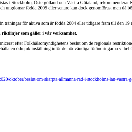
tas i Stockholm, Östergötland och Västra Götaland, rekommenderar Riksid
 och ungdomar födda 2005 eller senare kan dock genomföras, men då bö
n träningar för aktiva som är födda 2004 eller tidigare fram till den 
 riktlinjer som gäller i vår verksamhet.
nicerat efter Folkhälsomyndighetens beslut om de regionala restrikti
behålla en ödmjuk inställning inför de nödvändiga förändringarna vi beh
020/oktober/beslut-om-skarpta-allmanna-rad-i-stockholms-lan-vastra-go