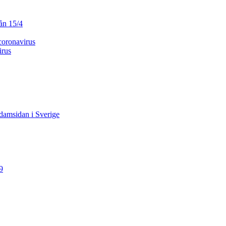
ån 15/4
 coronavirus
irus
 damsidan i Sverige
9