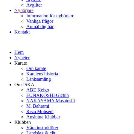
Avgifter
Nybörjare
Information för nybörjare
Vanliga frågor
Anmäl dig här
Kontakt
Hem
Nyheter
Karate
Om karate
Karatens historia
Länksamling
Om JSKA
ABE Keigo
FUNAKOSHI Gichin
NAKAYAMA Masatoshi
M. Bahrami
Reza Mohseni
Anslutna Klubbar
Klubben
Våra instruktörer
Landslag & elit