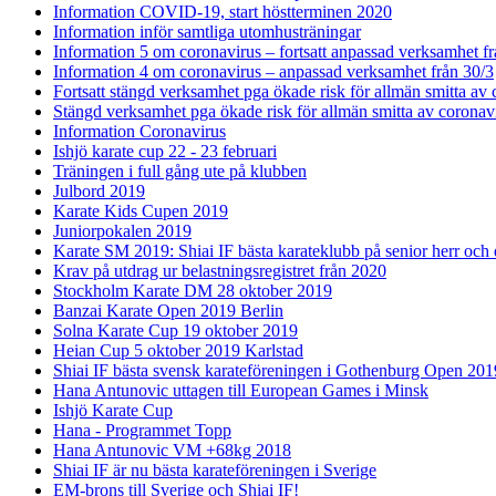
Information COVID-19, start höstterminen 2020
Information inför samtliga utomhusträningar
Information 5 om coronavirus – fortsatt anpassad verksamhet fr
Information 4 om coronavirus – anpassad verksamhet från 30/3
Fortsatt stängd verksamhet pga ökade risk för allmän smitta av
Stängd verksamhet pga ökade risk för allmän smitta av coronav
Information Coronavirus
Ishjö karate cup 22 - 23 februari
Träningen i full gång ute på klubben
Julbord 2019
Karate Kids Cupen 2019
Juniorpokalen 2019
Karate SM 2019: Shiai IF bästa karateklubb på senior herr och
Krav på utdrag ur belastningsregistret från 2020
Stockholm Karate DM 28 oktober 2019
Banzai Karate Open 2019 Berlin
Solna Karate Cup 19 oktober 2019
Heian Cup 5 oktober 2019 Karlstad
Shiai IF bästa svensk karateföreningen i Gothenburg Open 201
Hana Antunovic uttagen till European Games i Minsk
Ishjö Karate Cup
Hana - Programmet Topp
Hana Antunovic VM +68kg 2018
Shiai IF är nu bästa karateföreningen i Sverige
EM-brons till Sverige och Shiai IF!