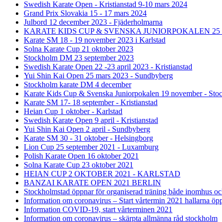
Swedish Karate Open - Kristianstad 9-10 mars 2024
Grand Prix Slovakia 15 - 17 mars 2024
Julbord 12 december 2023 - Fjäderholmarna
KARATE KIDS CUP & SVENSKA JUNIORPOKALEN 25
Karate SM 18 - 19 november 2023 i Karlstad
Solna Karate Cup 21 oktober 2023
Stockholm DM 23 september 2023
Swedish Karate Open 22 -23 april 2023 - Kristianstad
Yui Shin Kai Open 25 mars 2023 - Sundbyberg
Stockholm karate DM 4 december
Karate Kids Cup & Svenska Juniorpokalen 19 november - Sto
Karate SM 17- 18 september - Kristianstad
Heian Cup 1 oktober - Karlstad
Swedish Karate Open 9 april - Kristianstad
Yui Shin Kai Open 2 april - Sundbyberg
Karate SM 30 - 31 oktober - Helsingborg
Lion Cup 25 september 2021 - Luxamburg
Polish Karate Open 16 oktober 2021
Solna Karate Cup 23 oktober 2021
HEIAN CUP 2 OKTOBER 2021 - KARLSTAD
BANZAI KARATE OPEN 2021 BERLIN
Stockholmstad öppnar för organiserad träning både inomhus o
Information om coronavirus – Start vårtermin 2021 hallarna öpp
Information COVID-19, start vårterminen 2021
Information om coronavirus – skärpta allmänna råd stockholm