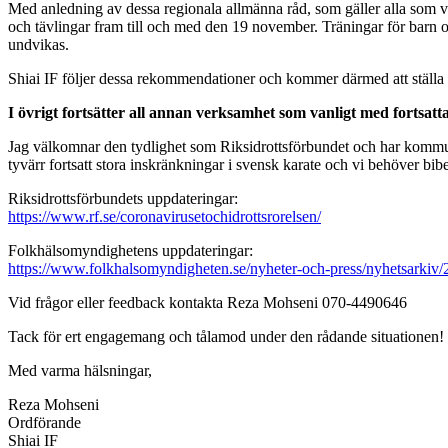
Med anledning av dessa regionala allmänna råd, som gäller alla som vis
och tävlingar fram till och med den 19 november. Träningar för barn
undvikas.
Shiai IF följer dessa rekommendationer och kommer därmed att ställa i
I övrigt fortsätter all annan verksamhet som vanligt med fortsatta
Jag välkomnar den tydlighet som Riksidrottsförbundet och har kommu
tyvärr fortsatt stora inskränkningar i svensk karate och vi behöver bi
Riksidrottsförbundets uppdateringar:
https://www.rf.se/coronavirusetochidrottsrorelsen/
Folkhälsomyndighetens uppdateringar:
https://www.folkhalsomyndigheten.se/nyheter-och-press/nyhetsarkiv/2
Vid frågor eller feedback kontakta Reza Mohseni 070-4490646
Tack för ert engagemang och tålamod under den rådande situationen!
Med varma hälsningar,
Reza Mohseni
Ordförande
Shiai IF