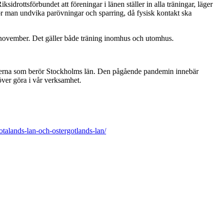
rottsförbundet att föreningar i länen ställer in alla träningar, läger
r man undvika parövningar och sparring, då fysisk kontakt ska
19 november. Det gäller både träning inomhus och utomhus.
onerna som berör Stockholms län. Den pågående pandemin innebär
över göra i vår verksamhet.
talands-lan-och-ostergotlands-lan/