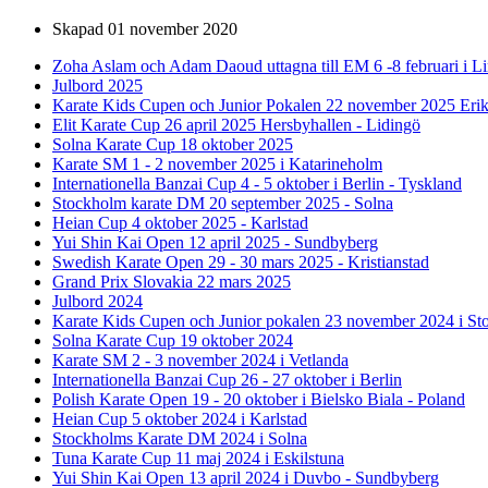
Skapad
01 november 2020
Zoha Aslam och Adam Daoud uttagna till EM 6 -8 februari i L
Julbord 2025
Karate Kids Cupen och Junior Pokalen 22 november 2025 Erik
Elit Karate Cup 26 april 2025 Hersbyhallen - Lidingö
Solna Karate Cup 18 oktober 2025
Karate SM 1 - 2 november 2025 i Katarineholm
Internationella Banzai Cup 4 - 5 oktober i Berlin - Tyskland
Stockholm karate DM 20 september 2025 - Solna
Heian Cup 4 oktober 2025 - Karlstad
Yui Shin Kai Open 12 april 2025 - Sundbyberg
Swedish Karate Open 29 - 30 mars 2025 - Kristianstad
Grand Prix Slovakia 22 mars 2025
Julbord 2024
Karate Kids Cupen och Junior pokalen 23 november 2024 i S
Solna Karate Cup 19 oktober 2024
Karate SM 2 - 3 november 2024 i Vetlanda
Internationella Banzai Cup 26 - 27 oktober i Berlin
Polish Karate Open 19 - 20 oktober i Bielsko Biala - Poland
Heian Cup 5 oktober 2024 i Karlstad
Stockholms Karate DM 2024 i Solna
Tuna Karate Cup 11 maj 2024 i Eskilstuna
Yui Shin Kai Open 13 april 2024 i Duvbo - Sundbyberg