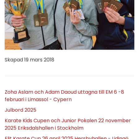
Skapad
19 mars 2018
Zoha Aslam och Adam Daoud uttagna till EM 6 -8
februari i Limassol - Cypern
Julbord 2025
Karate Kids Cupen och Junior Pokalen 22 november
2025 Eriksdalshallen i Stockholm
Elit Karate Cup 26 april 2025 Hersbyhallen - Lidingö