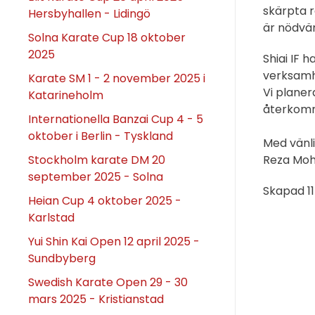
skärpta r
Hersbyhallen - Lidingö
är nödvän
Solna Karate Cup 18 oktober
2025
Shiai IF 
verksamhe
Karate SM 1 - 2 november 2025 i
Vi plane
Katarineholm
återkomme
Internationella Banzai Cup 4 - 5
oktober i Berlin - Tyskland
Med vänli
Stockholm karate DM 20
Reza Moh
september 2025 - Solna
Skapad
1
Heian Cup 4 oktober 2025 -
Karlstad
Yui Shin Kai Open 12 april 2025 -
Sundbyberg
Swedish Karate Open 29 - 30
mars 2025 - Kristianstad