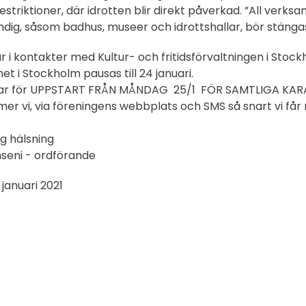
estriktioner, där idrotten blir direkt påverkad. ”All ver
dig, såsom badhus, museer och idrottshallar, bör stängas
har i kontakter med Kultur- och fritidsförvaltningen i Stoc
t i Stockholm pausas till 24 januari.
rar för UPPSTART FRÅN MÅNDAG 25/1 FÖR SAMTLIGA KARAT
r vi, via föreningens webbplats och SMS så snart vi får 
g hälsning
seni - ordförande
1 januari 2021