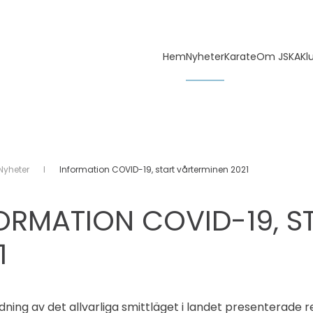
Hem
Nyheter
Karate
Om JSKA
Kl
Nyheter
Information COVID-19, start vårterminen 2021
ORMATION COVID-19, S
1
ning av det allvarliga smittläget i landet presenterade 