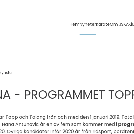
Hem
Nyheter
Karate
Om JSKA
Kl
Nyheter
A - PROGRAMMET TOP
r Topp och Talang från och med den 1 januari 2019. Totalt
. Hana Antunovic är en av fem som kommer med i
progr
0. Övriga kandidater inför 2020 är från ridsport, bordt