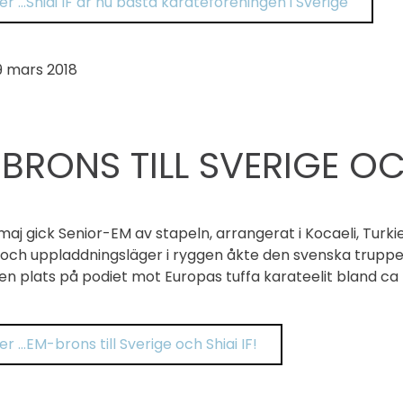
r …Shiai IF är nu bästa karateföreningen i Sverige
9 mars 2018
BRONS TILL SVERIGE OCH
aj gick Senior-EM av stapeln, arrangerat i Kocaeli, Turkiet
 och uppladdningsläger i ryggen åkte den svenska truppen
en plats på podiet mot Europas tuffa karateelit bland ca
r …EM-brons till Sverige och Shiai IF!