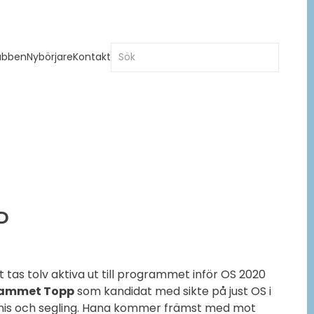
ubben
Nybörjare
Kontakt
P
 tas tolv aktiva ut till programmet inför OS 2020
ammet Topp
som kandidat med sikte på just OS i
ennis och segling. Hana kommer främst med mot