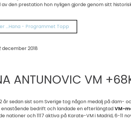
av den prestation hon nyligen gjorde genom sitt historis
er …Hana - Programmet Topp
2 december 2018
A ANTUNOVIC VM +68K
2 år sedan sist som Sverige tog någon medalj på dam- oc
n enastående bedrift och landade en efterlängtad
VM-me
e nationer och 1117 aktiva på Karate-VM i Madrid, 6-11 n